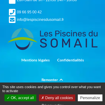
09 66 95 00 42
info@lespiscinesdusomail.fr
Mentions légales
Confidentialités
Remonter
This site uses cookies and gives you control over what you want
to activate
Conception
OpenGateway
OK, accept all
Deny all cookies
Personalize